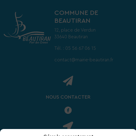
COMMUNE DE
BEAUTIRAN
12, place de Verdun
33640 Beautiran
Tél. : 05 56 67 06 15
contact@mairie-beautiran.fr
NOUS CONTACTER