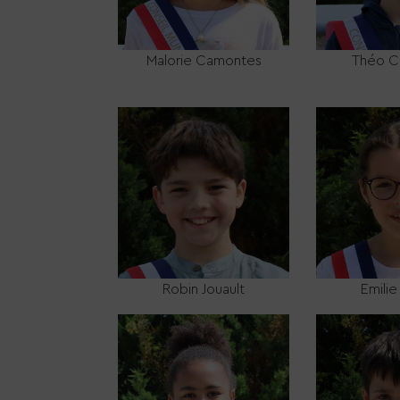
Malorie Camontes
Théo C
Robin Jouault
Emilie 