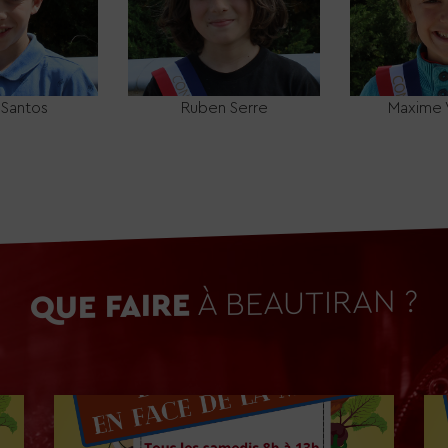
 Santos
Ruben Serre
Maxime 
À BEAUTIRAN ?
QUE FAIRE